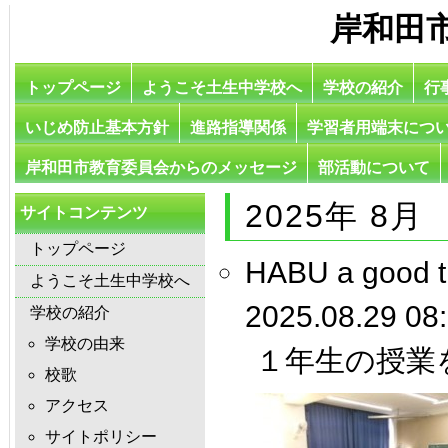
岸和田
トップページ
ようこそ土生中学校へ
学校の紹介
行
いじめ防止基本方針
進路指導関係
学習者用端末につ
岸和田市教育委員会からのメッセージ
部活動について
2025年 8月
サイトコンテンツ
トップページ
HABU a goo
ようこそ土生中学校へ
2025.08.29 08
学校の紹介
学校の由来
１年生の授業
校歌
アクセス
サイトポリシー